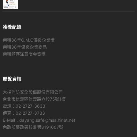
獲獎紀錄
榮獲88年G.M.C優良企業獎
榮獲88年優良企業商品
榮獲顧客滿意度金質獎
聯繫資訊
大揚消防安全設備股份有限公司
台北市信義區信義路六段75號1樓
電話：02-2727-3633
傳真：02-2727-3733
E-Mail：dayang.safe@msa.hinet.net
內政部警政署核准第8191607號