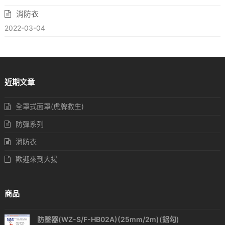
消防衣
2022-03-04
近期文章
全罩式面罩(虎牌救生)
防彈系列
消防衣
歡迎來到大揚
商品
防墜器(WZ-S/F-HB02A)(25mm/2m)(鋁勾)