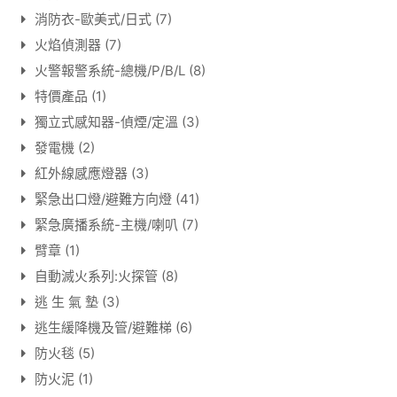
消防衣-歐美式/日式
(7)
火焰偵測器
(7)
火警報警系統-總機/P/B/L
(8)
特價產品
(1)
獨立式感知器-偵煙/定溫
(3)
發電機
(2)
紅外線感應燈器
(3)
緊急出口燈/避難方向燈
(41)
緊急廣播系統-主機/喇叭
(7)
臂章
(1)
自動滅火系列:火探管
(8)
逃 生 氣 墊
(3)
逃生緩降機及管/避難梯
(6)
防火毯
(5)
防火泥
(1)