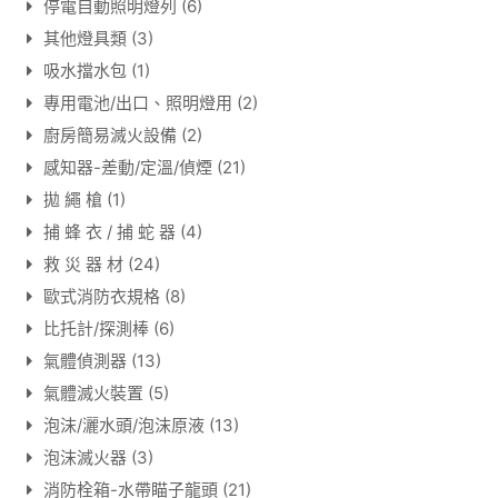
停電自動照明燈列
(6)
其他燈具類
(3)
吸水擋水包
(1)
專用電池/出口、照明燈用
(2)
廚房簡易滅火設備
(2)
感知器-差動/定溫/偵煙
(21)
拋 繩 槍
(1)
捕 蜂 衣 / 捕 蛇 器
(4)
救 災 器 材
(24)
歐式消防衣規格
(8)
比托計/探測棒
(6)
氣體偵測器
(13)
氣體滅火裝置
(5)
泡沫/灑水頭/泡沫原液
(13)
泡沫滅火器
(3)
消防栓箱-水帶瞄子龍頭
(21)