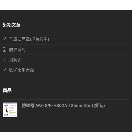
近期文章
全罩式面罩(虎牌救生)
防彈系列
消防衣
歡迎來到大揚
商品
防墜器(WZ-S/F-HB02A)(25mm/2m)(鋁勾)