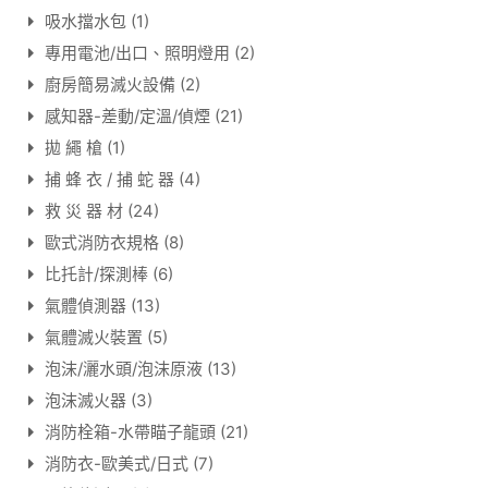
吸水擋水包
(1)
專用電池/出口、照明燈用
(2)
廚房簡易滅火設備
(2)
感知器-差動/定溫/偵煙
(21)
拋 繩 槍
(1)
捕 蜂 衣 / 捕 蛇 器
(4)
救 災 器 材
(24)
歐式消防衣規格
(8)
比托計/探測棒
(6)
氣體偵測器
(13)
氣體滅火裝置
(5)
泡沫/灑水頭/泡沫原液
(13)
泡沫滅火器
(3)
消防栓箱-水帶瞄子龍頭
(21)
消防衣-歐美式/日式
(7)