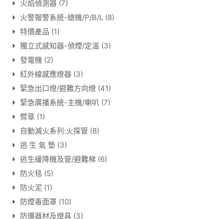
火焰偵測器
(7)
火警報警系統-總機/P/B/L
(8)
特價產品
(1)
獨立式感知器-偵煙/定溫
(3)
發電機
(2)
紅外線感應燈器
(3)
緊急出口燈/避難方向燈
(41)
緊急廣播系統-主機/喇叭
(7)
臂章
(1)
自動滅火系列:火探管
(8)
逃 生 氣 墊
(3)
逃生緩降機及管/避難梯
(6)
防火毯
(5)
防火泥
(1)
防煙毒面罩
(10)
防爆器材及燈具
(3)