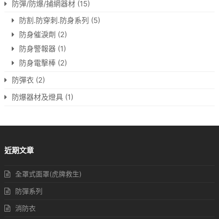
防彈/防爆/捕網器材
(15)
防割.防穿刺.防身系列
(5)
防身催淚劑
(2)
防身警報器
(1)
防身電擊棒
(2)
防彈衣
(2)
防爆器材及燈具
(1)
近期文章
全罩式面罩(虎牌救生)
防彈系列
消防衣