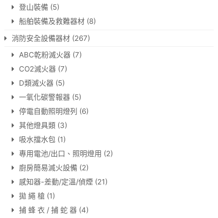
登山裝備
(5)
船舶裝備及救難器材
(8)
消防安全設備器材
(267)
ABC乾粉滅火器
(7)
CO2滅火器
(7)
D類滅火器
(5)
一氧化碳警報器
(5)
停電自動照明燈列
(6)
其他燈具類
(3)
吸水擋水包
(1)
專用電池/出口、照明燈用
(2)
廚房簡易滅火設備
(2)
感知器-差動/定溫/偵煙
(21)
拋 繩 槍
(1)
捕 蜂 衣 / 捕 蛇 器
(4)