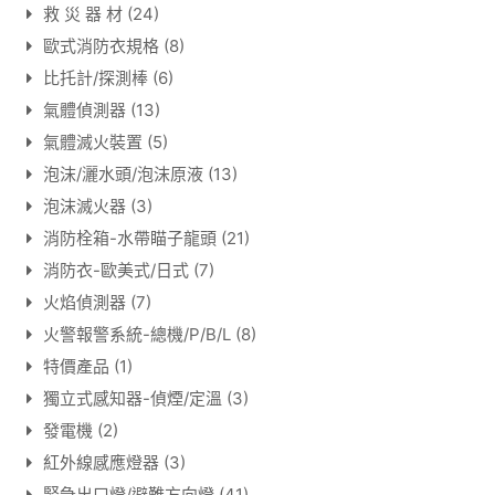
救 災 器 材
(24)
歐式消防衣規格
(8)
比托計/探測棒
(6)
氣體偵測器
(13)
氣體滅火裝置
(5)
泡沫/灑水頭/泡沫原液
(13)
泡沫滅火器
(3)
消防栓箱-水帶瞄子龍頭
(21)
消防衣-歐美式/日式
(7)
火焰偵測器
(7)
火警報警系統-總機/P/B/L
(8)
特價產品
(1)
獨立式感知器-偵煙/定溫
(3)
發電機
(2)
紅外線感應燈器
(3)
緊急出口燈/避難方向燈
(41)