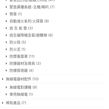
緊急廣播系統-主機/喇叭
(7)
臂章
(1)
自動滅火系列:火探管
(8)
逃 生 氣 墊
(3)
逃生緩降機及管/避難梯
(6)
防火毯
(5)
防火泥
(1)
防煙毒面罩
(11)
防爆器材及燈具
(3)
防爆探測器
(4)
無線電器材配件
(10)
無線電對講機
(9)
車用無線電
(1)
稀有產品
(7)