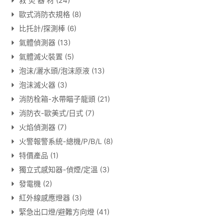
救 災 器 材
(24)
歐式消防衣規格
(8)
比托計/探測棒
(6)
氣體偵測器
(13)
氣體滅火裝置
(5)
泡沫/灑水頭/泡沫原液
(13)
泡沫滅火器
(3)
消防栓箱-水帶瞄子龍頭
(21)
消防衣-歐美式/日式
(7)
火焰偵測器
(7)
火警報警系統-總機/P/B/L
(8)
特價產品
(1)
獨立式感知器-偵煙/定溫
(3)
發電機
(2)
紅外線感應燈器
(3)
緊急出口燈/避難方向燈
(41)