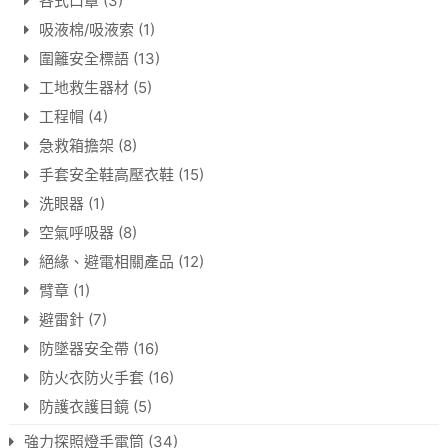
各式口罩
(3)
吸液棉/吸液索
(1)
圍籬安全標語
(13)
工地救生器材
(5)
工程帽
(4)
急救箱擔架
(8)
手套安全鞋高壓衣鞋
(15)
洗眼器
(1)
空氣呼吸器
(8)
絕緣、避電相關產品
(12)
臂章
(1)
避雷針
(7)
防墜器安全帶
(16)
防火衣防火手套
(16)
防護衣護目鏡
(5)
強力探照燈手電筒
(34)