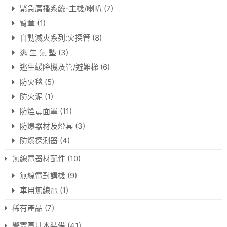
緊急廣播系統-主機/喇叭
(7)
臂章
(1)
自動滅火系列:火探管
(8)
逃 生 氣 墊
(3)
逃生緩降機及管/避難梯
(6)
防火毯
(5)
防火泥
(1)
防煙毒面罩
(11)
防爆器材及燈具
(3)
防爆探測器
(4)
無線電器材配件
(10)
無線電對講機
(9)
車用無線電
(1)
稀有產品
(7)
警憲軍基本裝備
(41)