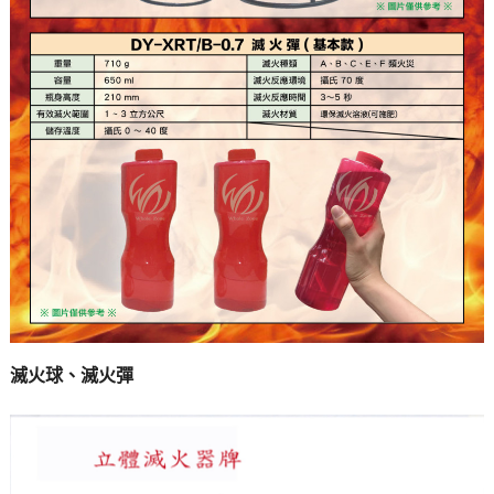
滅火球、滅火彈