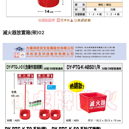
滅火器放置箱(架)02