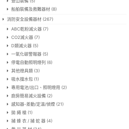
登山裝備
(5)
船舶裝備及救難器材
(8)
消防安全設備器材
(267)
ABC乾粉滅火器
(7)
CO2滅火器
(7)
D類滅火器
(5)
一氧化碳警報器
(5)
停電自動照明燈列
(6)
其他燈具類
(3)
吸水擋水包
(1)
專用電池/出口、照明燈用
(2)
廚房簡易滅火設備
(2)
感知器-差動/定溫/偵煙
(21)
拋 繩 槍
(1)
捕 蜂 衣 / 捕 蛇 器
(4)