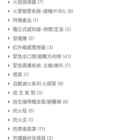
火焰偵測器
(7)
火警報警系統-總機/P/B/L
(8)
特價產品
(1)
獨立式感知器-偵煙/定溫
(3)
發電機
(2)
紅外線感應燈器
(3)
緊急出口燈/避難方向燈
(41)
緊急廣播系統-主機/喇叭
(7)
臂章
(1)
自動滅火系列:火探管
(8)
逃 生 氣 墊
(3)
逃生緩降機及管/避難梯
(6)
防火毯
(5)
防火泥
(1)
防煙毒面罩
(11)
防爆器材及燈具
(3)