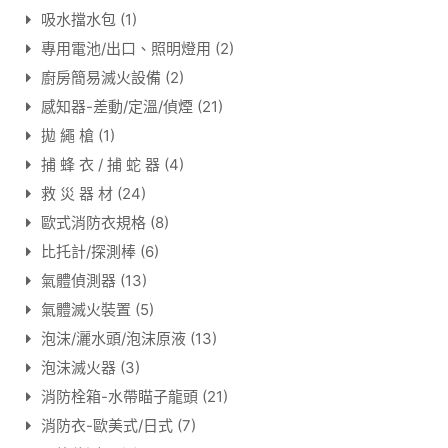
吸水擋水包
(1)
專用電池/出口、照明燈用
(2)
廚房簡易滅火設備
(2)
感知器-差動/定溫/偵煙
(21)
拋 繩 槍
(1)
捕 蜂 衣 / 捕 蛇 器
(4)
救 災 器 材
(24)
歐式消防衣規格
(8)
比托計/探測棒
(6)
氣體偵測器
(13)
氣體滅火裝置
(5)
泡沫/灑水頭/泡沫原液
(13)
泡沫滅火器
(3)
消防栓箱-水帶瞄子龍頭
(21)
消防衣-歐美式/日式
(7)