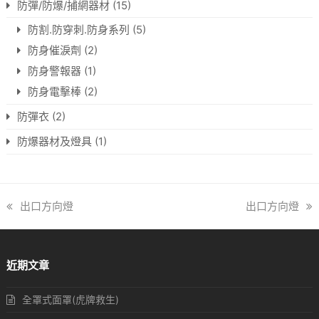
防彈/防爆/捕網器材
(15)
防割.防穿刺.防身系列
(5)
防身催淚劑
(2)
防身警報器
(1)
防身電擊棒
(2)
防彈衣
(2)
防爆器材及燈具
(1)
previous
出口方向燈
next
出口方向燈
post:
post:
近期文章
全罩式面罩(虎牌救生)