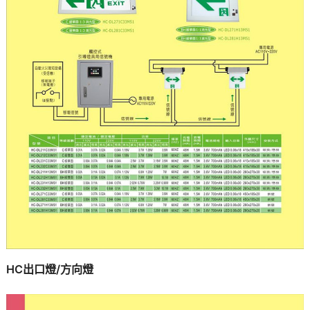
HC出口燈/方向燈