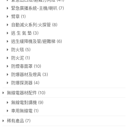
緊急廣播系統-主機/喇叭
(7)
臂章
(1)
自動滅火系列:火探管
(8)
逃 生 氣 墊
(3)
逃生緩降機及管/避難梯
(6)
防火毯
(5)
防火泥
(1)
防煙毒面罩
(10)
防爆器材及燈具
(3)
防爆探測器
(4)
無線電器材配件
(10)
無線電對講機
(9)
車用無線電
(1)
稀有產品
(7)