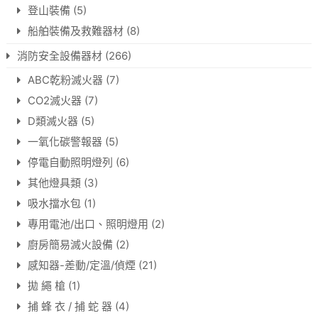
登山裝備
(5)
船舶裝備及救難器材
(8)
消防安全設備器材
(266)
ABC乾粉滅火器
(7)
CO2滅火器
(7)
D類滅火器
(5)
一氧化碳警報器
(5)
停電自動照明燈列
(6)
其他燈具類
(3)
吸水擋水包
(1)
專用電池/出口、照明燈用
(2)
廚房簡易滅火設備
(2)
感知器-差動/定溫/偵煙
(21)
拋 繩 槍
(1)
捕 蜂 衣 / 捕 蛇 器
(4)