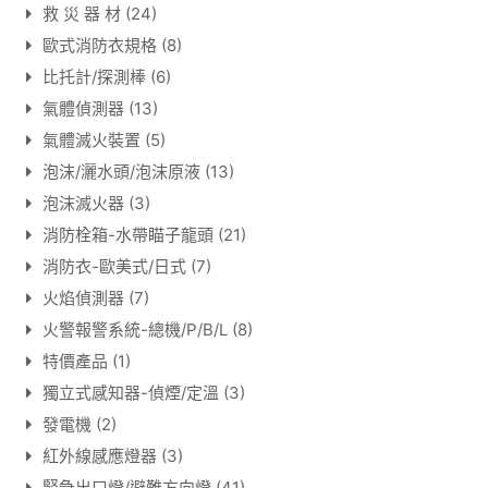
救 災 器 材
(24)
歐式消防衣規格
(8)
比托計/探測棒
(6)
氣體偵測器
(13)
氣體滅火裝置
(5)
泡沫/灑水頭/泡沫原液
(13)
泡沫滅火器
(3)
消防栓箱-水帶瞄子龍頭
(21)
消防衣-歐美式/日式
(7)
火焰偵測器
(7)
火警報警系統-總機/P/B/L
(8)
特價產品
(1)
獨立式感知器-偵煙/定溫
(3)
發電機
(2)
紅外線感應燈器
(3)
緊急出口燈/避難方向燈
(41)