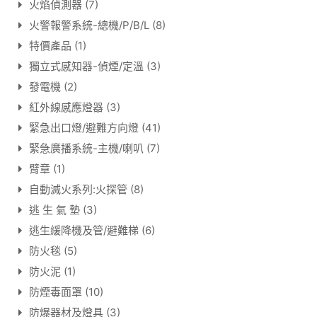
火焰偵測器
(7)
火警報警系統-總機/P/B/L
(8)
特價產品
(1)
獨立式感知器-偵煙/定溫
(3)
發電機
(2)
紅外線感應燈器
(3)
緊急出口燈/避難方向燈
(41)
緊急廣播系統-主機/喇叭
(7)
臂章
(1)
自動滅火系列:火探管
(8)
逃 生 氣 墊
(3)
逃生緩降機及管/避難梯
(6)
防火毯
(5)
防火泥
(1)
防煙毒面罩
(10)
防爆器材及燈具
(3)