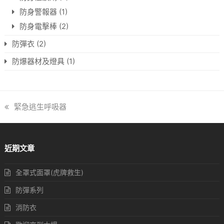
防身警報器
(1)
防身電擊棒
(2)
防彈衣
(2)
防爆器材及燈具
(1)
previous
緊急逃生呼吸器
post:
近期文章
全罩式面罩(虎牌救生)
防彈系列
消防衣