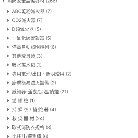
消防安全設備器材
(266)
ABC乾粉滅火器
(7)
CO2滅火器
(7)
D類滅火器
(5)
一氧化碳警報器
(5)
停電自動照明燈列
(6)
其他燈具類
(3)
吸水擋水包
(1)
專用電池/出口、照明燈用
(2)
廚房簡易滅火設備
(2)
感知器-差動/定溫/偵煙
(21)
拋 繩 槍
(1)
捕 蜂 衣 / 捕 蛇 器
(4)
救 災 器 材
(24)
歐式消防衣規格
(8)
比托計/探測棒
(6)