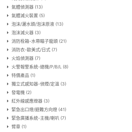
氣體偵測器
(13)
氣體滅火裝置
(5)
泡沫/灑水頭/泡沫原液
(13)
泡沫滅火器
(3)
消防栓箱-水帶瞄子龍頭
(21)
消防衣-歐美式/日式
(7)
火焰偵測器
(7)
火警報警系統-總機/P/B/L
(8)
特價產品
(1)
獨立式感知器-偵煙/定溫
(3)
發電機
(2)
紅外線感應燈器
(3)
緊急出口燈/避難方向燈
(41)
緊急廣播系統-主機/喇叭
(7)
臂章
(1)