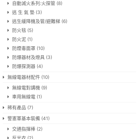
自動滅火系列:火探管
(8)
逃 生 氣 墊
(3)
逃生緩降機及管/避難梯
(6)
防火毯
(5)
防火泥
(1)
防煙毒面罩
(10)
防爆器材及燈具
(3)
防爆探測器
(4)
無線電器材配件
(10)
無線電對講機
(9)
車用無線電
(1)
稀有產品
(7)
警憲軍基本裝備
(41)
交通指揮棒
(2)
反光衣
(2)