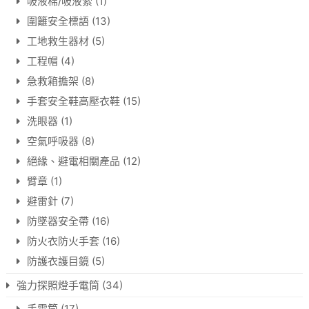
吸液棉/吸液索
(1)
圍籬安全標語
(13)
工地救生器材
(5)
工程帽
(4)
急救箱擔架
(8)
手套安全鞋高壓衣鞋
(15)
洗眼器
(1)
空氣呼吸器
(8)
絕緣、避電相關產品
(12)
臂章
(1)
避雷針
(7)
防墜器安全帶
(16)
防火衣防火手套
(16)
防護衣護目鏡
(5)
強力探照燈手電筒
(34)
手電筒
(17)