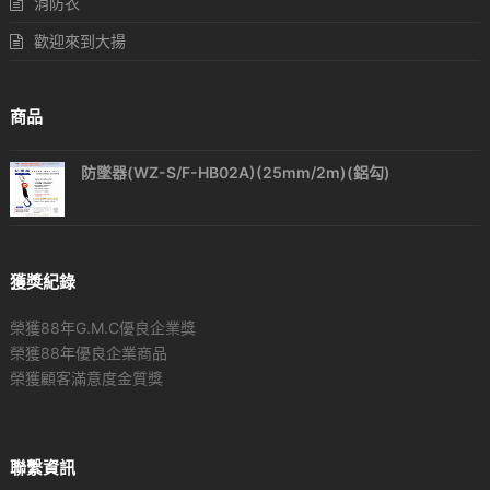
消防衣
歡迎來到大揚
商品
防墜器(WZ-S/F-HB02A)(25mm/2m)(鋁勾)
獲獎紀錄
榮獲88年G.M.C優良企業獎
榮獲88年優良企業商品
榮獲顧客滿意度金質獎
聯繫資訊