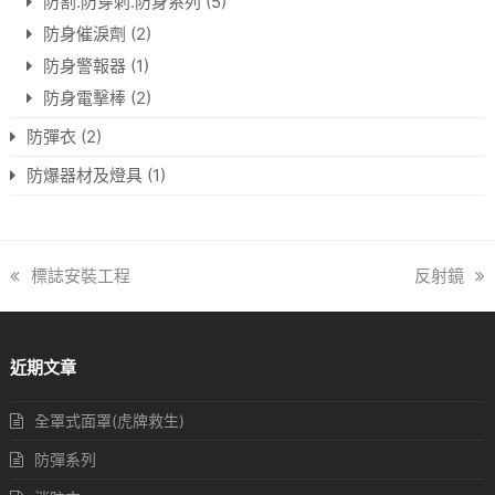
防割.防穿刺.防身系列
(5)
防身催淚劑
(2)
防身警報器
(1)
防身電擊棒
(2)
防彈衣
(2)
防爆器材及燈具
(1)
previous
標誌安裝工程
next
反射鏡
post:
post:
近期文章
全罩式面罩(虎牌救生)
防彈系列