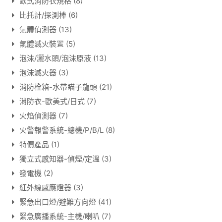
歐式消防衣規格
(8)
比托計/探測棒
(6)
氣體偵測器
(13)
氣體滅火裝置
(5)
泡沫/灑水頭/泡沫原液
(13)
泡沫滅火器
(3)
消防栓箱-水帶瞄子龍頭
(21)
消防衣-歐美式/日式
(7)
火焰偵測器
(7)
火警報警系統-總機/P/B/L
(8)
特價產品
(1)
獨立式感知器-偵煙/定溫
(3)
發電機
(2)
紅外線感應燈器
(3)
緊急出口燈/避難方向燈
(41)
緊急廣播系統-主機/喇叭
(7)