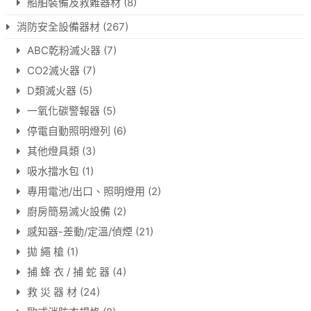
船舶裝備及救難器材
(8)
消防安全設備器材
(267)
ABC乾粉滅火器
(7)
CO2滅火器
(7)
D類滅火器
(5)
一氧化碳警報器
(5)
停電自動照明燈列
(6)
其他燈具類
(3)
吸水擋水包
(1)
專用電池/出口、照明燈用
(2)
廚房簡易滅火設備
(2)
感知器-差動/定溫/偵煙
(21)
拋 繩 槍
(1)
捕 蜂 衣 / 捕 蛇 器
(4)
救 災 器 材
(24)