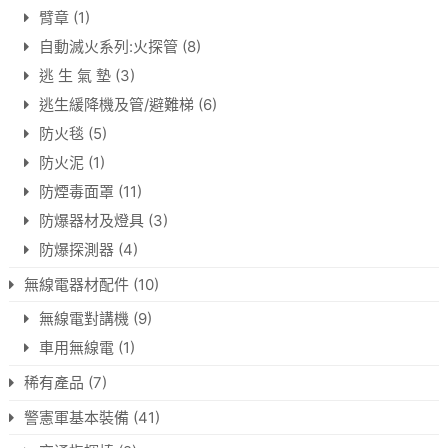
臂章
(1)
自動滅火系列:火探管
(8)
逃 生 氣 墊
(3)
逃生緩降機及管/避難梯
(6)
防火毯
(5)
防火泥
(1)
防煙毒面罩
(11)
防爆器材及燈具
(3)
防爆探測器
(4)
無線電器材配件
(10)
無線電對講機
(9)
車用無線電
(1)
稀有產品
(7)
警憲軍基本裝備
(41)