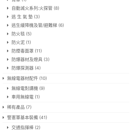
自動滅火系列:火探管
(8)
逃 生 氣 墊
(3)
逃生緩降機及管/避難梯
(6)
防火毯
(5)
防火泥
(1)
防煙毒面罩
(11)
防爆器材及燈具
(3)
防爆探測器
(4)
無線電器材配件
(10)
無線電對講機
(9)
車用無線電
(1)
稀有產品
(7)
警憲軍基本裝備
(41)
交通指揮棒
(2)