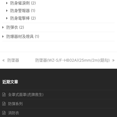
防身催淚劑
(2)
防身警報器
(1)
防身電擊棒
(2)
防彈衣
(2)
防爆器材及燈具
(1)
previous
防墜器
next
防墜器(WZ-S/F-HB02A)(25mm/2m)(鋁勾)
post:
post:
近期文章
全罩式面罩(虎牌救生)
防彈系列
消防衣