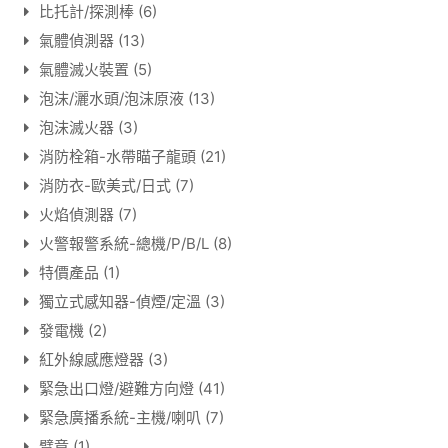
比托計/探測棒
(6)
氣體偵測器
(13)
氣體滅火裝置
(5)
泡沫/灑水頭/泡沫原液
(13)
泡沫滅火器
(3)
消防栓箱-水帶瞄子龍頭
(21)
消防衣-歐美式/日式
(7)
火焰偵測器
(7)
火警報警系統-總機/P/B/L
(8)
特價產品
(1)
獨立式感知器-偵煙/定溫
(3)
發電機
(2)
紅外線感應燈器
(3)
緊急出口燈/避難方向燈
(41)
緊急廣播系統-主機/喇叭
(7)
臂章
(1)