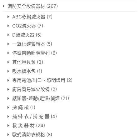
消防安全設備器材
(267)
ABC乾粉滅火器
(7)
CO2滅火器
(7)
D類滅火器
(5)
一氧化碳警報器
(5)
停電自動照明燈列
(6)
其他燈具類
(3)
吸水擋水包
(1)
專用電池/出口、照明燈用
(2)
廚房簡易滅火設備
(2)
感知器-差動/定溫/偵煙
(21)
拋 繩 槍
(1)
捕 蜂 衣 / 捕 蛇 器
(4)
救 災 器 材
(24)
歐式消防衣規格
(8)