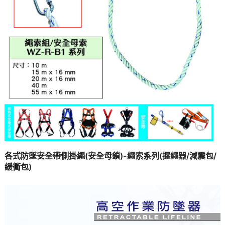
各式防墜安全帶側掛繩(安全母鎖)-繩索系列(握繩器/減震包/
緩衝包)