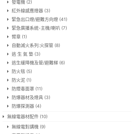
發電機
(2)
紅外線感應燈器
(3)
緊急出口燈/避難方向燈
(41)
緊急廣播系統-主機/喇叭
(7)
臂章
(1)
自動滅火系列:火探管
(8)
逃 生 氣 墊
(3)
逃生緩降機及管/避難梯
(6)
防火毯
(5)
防火泥
(1)
防煙毒面罩
(11)
防爆器材及燈具
(3)
防爆探測器
(4)
無線電器材配件
(10)
無線電對講機
(9)