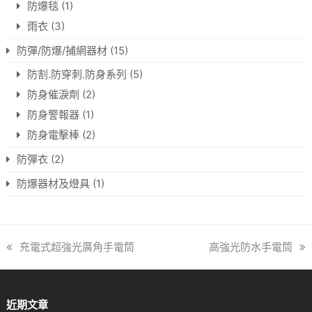
防爆毯
(1)
雨衣
(3)
防彈/防爆/捕網器材
(15)
防割.防穿刺.防身系列
(5)
防身催淚劑
(2)
防身警報器
(1)
防身電擊棒
(2)
防彈衣
(2)
防爆器材及燈具
(1)
previous
充電式超強光廣角手電筒
next
高強光防水手電筒
post:
post:
近期文章