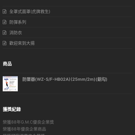
全罩式面罩(虎牌救生)
防彈系列
消防衣
歡迎來到大揚
商品
防墜器(WZ-S/F-HB02A)(25mm/2m)(鋁勾)
獲獎紀錄
榮獲88年G.M.C優良企業獎
榮獲88年優良企業商品