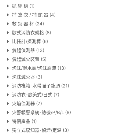
拋 繩 槍
(1)
捕 蜂 衣 / 捕 蛇 器
(4)
救 災 器 材
(24)
歐式消防衣規格
(8)
比托計/探測棒
(6)
氣體偵測器
(13)
氣體滅火裝置
(5)
泡沫/灑水頭/泡沫原液
(13)
泡沫滅火器
(3)
消防栓箱-水帶瞄子龍頭
(21)
消防衣-歐美式/日式
(7)
火焰偵測器
(7)
火警報警系統-總機/P/B/L
(8)
特價產品
(1)
獨立式感知器-偵煙/定溫
(3)