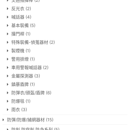
交通指揮棒
(2)
反光衣
(2)
喊話器
(4)
基本裝備
(5)
撞門桿
(1)
特殊裝備-偵蒐器材
(2)
製煙機
(1)
警用排燈
(1)
車用警報喊話器
(2)
金屬探測器
(3)
鎮暴盾牌
(1)
防彈衣/頭盔/盾牌
(6)
防爆毯
(1)
雨衣
(3)
防彈/防爆/捕網器材
(15)
防割.防穿刺.防身系列
(5)