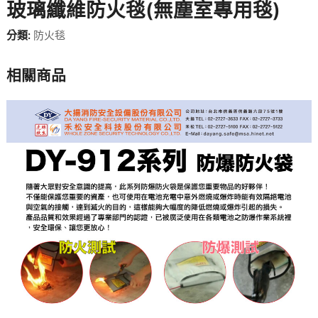
玻璃纖維防火毯(無塵室專用毯)
分類:
防火毯
相關商品