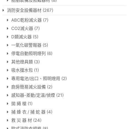
船舶裝備及救難器材
(8)
消防安全設備器材
(267)
ABC乾粉滅火器
(7)
CO2滅火器
(7)
D類滅火器
(5)
一氧化碳警報器
(5)
停電自動照明燈列
(6)
其他燈具類
(3)
吸水擋水包
(1)
專用電池/出口、照明燈用
(2)
廚房簡易滅火設備
(2)
感知器-差動/定溫/偵煙
(21)
拋 繩 槍
(1)
捕 蜂 衣 / 捕 蛇 器
(4)
救 災 器 材
(24)
歐式消防衣規格
(8)